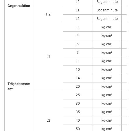
L2
Bogenminute
Gegenreaktion
L1
Bogenminute
P2
L2
Bogenminute
3
kg·cm²
4
kg·cm²
5
kg·cm²
7
kg·cm²
L1
8
kg·cm²
10
kg·cm²
14
kg·cm²
Trägheitsmom
20
kg·cm²
ent
25
kg·cm²
30
kg·cm²
35
kg·cm²
L2
40
kg·cm²
50
kg·cm²