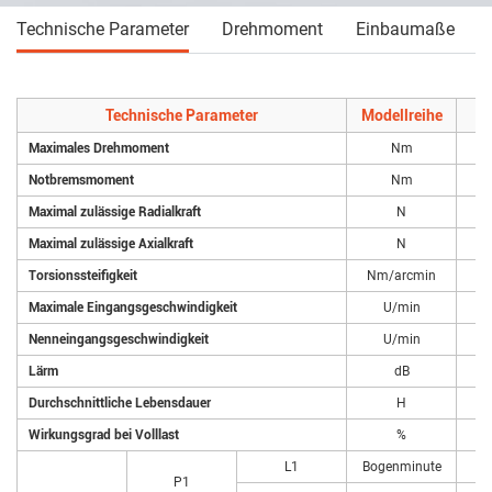
Technische Parameter
Drehmoment
Einbaumaße
Technische Parameter
Modellreihe
Maximales Drehmoment
Nm
Notbremsmoment
Nm
Maximal zulässige Radialkraft
N
Maximal zulässige Axialkraft
N
Torsionssteifigkeit
Nm/arcmin
Maximale Eingangsgeschwindigkeit
U/min
Nenneingangsgeschwindigkeit
U/min
Lärm
dB
Durchschnittliche Lebensdauer
H
Wirkungsgrad bei Volllast
%
L1
Bogenminute
P1