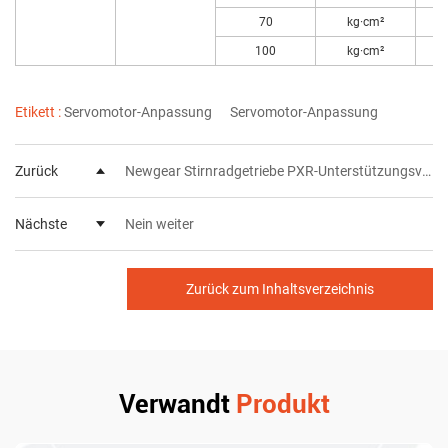
70
kg·cm²
100
kg·cm²
Etikett :
Servomotor-Anpassung
Servomotor-Anpassung
Zurück
Newgear Stirnradgetriebe PXR-Unterstützungsverteilung
Nächste
Nein weiter
Zurück zum Inhaltsverzeichnis
Verwandt
Produkt