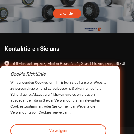
Erkunden
Kontaktieren Sie uns
iHF-Industriepark, Mintai Road Nr. 1, Stadt Huangjiang, Stadt
Dongguan, Provinz Guangdong, China
Cookie-Richtlinie
E-Mail:
intltrade@ihfcn.com
Wir verwenden Cookies, um Ihr Erlebnis auf unserer Website
zu personalisieren und zu verbessern. Sie können auf die
Telefon:
+ 86 155 0755 7296 (Steve Pang)
Schaltfläche „Akzeptieren“ klicken und es wird davon
+ 86 150 1293 8124 (Sunny Qian)
ausgegangen, dass Sie der Verwendung aller relevanten
Cookies zustimmen, oder Sie können der Website die
Fax: +86-0769-82868510
Verwendung von Cookies verweigern.
Verweigern