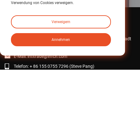
Verwendung von Cookies verweigern.
Verweigern
Kontaktieren Sie uns
iHF-Industriepark, Mintai Road Nr. 1, Stadt Huangjiang, Stadt
Annehmen
Dongguan, Provinz Guangdong, China
E-Mail:
intltrade@ihfcn.com
Telefon:
+ 86 155 0755 7296 (Steve Pang)
+ 86 150 1293 8124 (Sunny Qian)
Fax: +86-0769-82868510
Zurück nach oben
Copyright © iHF Industrial Transmission Technology (Guangdong)
Co., Ltd. Alle Rechte vorbehalten.