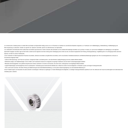
In mechanischen Antriebssystemen werden Riemenscheiben und Spannrollen häufig zusammen mit Flachriemen, Rundriemen und ähnlichen Bauteilen eingesetzt, um Funktionen wie Kraftübertragung, Abtriebsführung, Kraftübertragung und
Riemenspannung zu realisieren. Werden sie speziell zum Spannen verwendet, spricht man üblicherweise von Spannrollen.
Aus struktureller und funktionaler Sicht werden Riemenscheiben typischerweise mittels Keilnuten oder Schrauben an der Antriebswelle befestigt und drehen sich synchron mit dieser, um primär die Kraftabgabe und -übertragung zu ermöglichen.
Spannrollen hingegen sind über Lager auf der Welle montiert und ermöglichen eine freie Drehung ohne Übertragung eines Drehmoments. Sie dienen hauptsächlich der Führung, Richtungsänderung, Vergrößerung des Umschlingungswinkels oder dem
Spannen von Riemen auf der Antriebsseite.
Unser Unternehmen liefert hauptsächlich Flachriemenscheiben, Zahnriemenscheiben und glatte Riemenscheiben, die für verschiedene Getriebekonstruktionen und Betriebsanforderungen geeignet sind. Ihre Anwendungsbereiche umfassen im
Wesentlichen folgende Felder:
• Lebensmittelverpackungs- und Pharmamaschinen: Geeignet für Förder- und Sortiersysteme, die hohe Reinheit, häufige Reinigung und einen stabilen Betrieb erfordern.
• Elektronikmontage- und Halbleiteranlagen: Wird in Förder- und Positioniermechanismen eingesetzt, die geringe Vibrationen und eine hohe Positioniergenauigkeit erfordern.
• Büroautomatisierungsgeräte: Dazu gehören beispielsweise interne Laufwerke in Druckern und Scannern, die einen leisen, reibungslosen und langlebigen Betrieb erfordern.
• Logistik-Förderanlagen und Montagelinien für die Leichtindustrie: Unterstützung des kontinuierlichen Betriebs bei mittleren bis hohen Geschwindigkeiten mit flexiblen Layouts und langen Wartungsintervallen.
• Textil- und Druckmaschinen: Sie bieten Führung und Stabilisierung bei der Materialbahnhandhabung, wo eine präzise Spannungsregelung von entscheidender Bedeutung ist.
Diese Produkte eignen sich besonders für automatisierte Anwendungen in Reinraumumgebungen mit hohen Betriebsgeschwindigkeiten, wo häufige Wartungsstillstände unpraktisch sind. Sie verbessern die Gesamtzuverlässigkeit und Lebensdauer des
Getriebesystems deutlich.