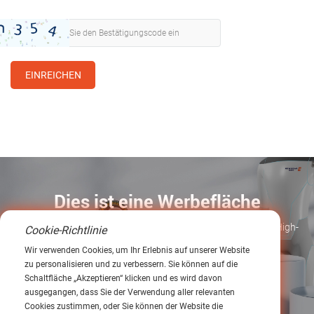
EINREICHEN
Dies ist eine Werbefläche
Newgear Intelligent Transmission (Guangdong) Co., Ltd., ein High-
Cookie-Richtlinie
Tech-Unternehmen, spezialisiert auf Präzisionsgetriebe
Wir verwenden Cookies, um Ihr Erlebnis auf unserer Website
zu personalisieren und zu verbessern. Sie können auf die
Schaltfläche „Akzeptieren“ klicken und es wird davon
Erkunden
ausgegangen, dass Sie der Verwendung aller relevanten
Cookies zustimmen, oder Sie können der Website die