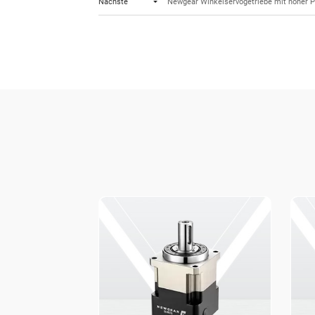
Nächste
Newgear Winkelservogetriebe mit hoher P