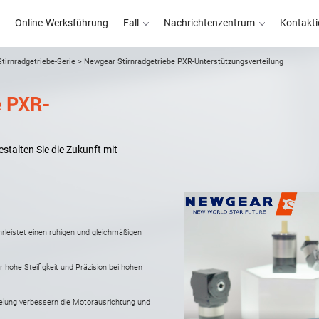
Online-Werksführung
Fall
Nachrichtenzentrum
Kontakti
Stirnradgetriebe-Serie
>
Newgear Stirnradgetriebe PXR-Unterstützungsverteilung
e PXR-
Online-Werksführung
Fall
Nachrichtenzentrum
Kontakti
stalten Sie die Zukunft mit
hrleistet einen ruhigen und gleichmäßigen
r hohe Steifigkeit und Präzision bei hohen
egelung verbessern die Motorausrichtung und