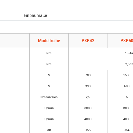
Einbaumaße
Modellreihe
PXR42
PXR6
Nm
1,5-
Nm
2,5-
N
780
1530
N
390
600
Nm/arcmin
2,5
6
U/min
8000
8000
U/min
4000
4000
dB
≤56
≤64