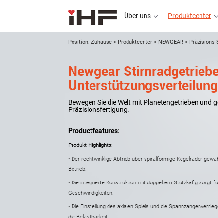
Über uns
Produktcenter
Position:
Zuhause
>
Produktcenter
>
NEWGEAR
>
Präzisions-
Newgear Stirnradgetrieb
Über uns
Unterstützungsverteilung
Bewegen Sie die Welt mit Planetengetrieben und ge
Präzisionsfertigung.
Productfeatures:
Produkt-Highlights:
• Der rechtwinklige Abtrieb über spiralförmige Kegelräder gewä
Betrieb.
• Die integrierte Konstruktion mit doppeltem Stützkäfig sorgt fü
Geschwindigkeiten.
• Die Einstellung des axialen Spiels und die Spannzangenverri
die Belastbarkeit.