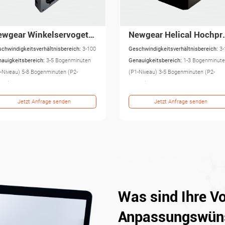
Newgear Helical Hochpräzisions-Planetengetriebe PA – ab Werk in China erhältlich
chwindigkeitsverhältnisbereich:
3-100
Geschwindigkeitsverhältnisbereich:
3-
auigkeitsbereich:
1-3 Bogenminuten
Genauigkeitsbereich:
1-3 Bogenminut
-Niveau) 3-5 Bogenminuten (P2-
(P1-Niveau) 3-5 Bogenminuten (P2-
eau)
Niveau)
Jetzt Anfrage senden
Jetzt Anfrage senden
Was sind Ihre Vo
Anpassungswün