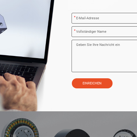
*
*
EINREICHEN