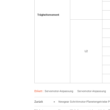
Trägheitsmoment
L2
Etikett :
Servomotor-Anpassung
Servomotor-Anpassung
Zurück
Newgear Schrittmotor-Planetengetriebe P