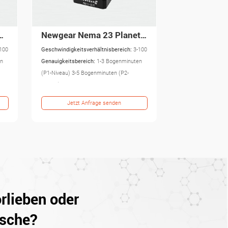
Newgear Nema 23 Planetengetriebe PW mit hoher Drehmomentpräzision
Newgear Schrittmotor-Planetengetriebe PG ISO 9001 Hohe Qualität
100
Geschwindigkeitsverhältnisbereich:
4-100
en
Genauigkeitsbereich:
1-3 Bogenminuten
(P1-Ebene) 3-5 Bogenminuten (P2-Ebene)
Jetzt Anfrage senden
rlieben oder
sche?