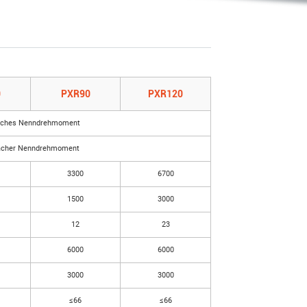
0
PXR90
PXR120
faches Nenndrehmoment
facher Nenndrehmoment
3300
6700
1500
3000
12
23
6000
6000
3000
3000
≤66
≤66