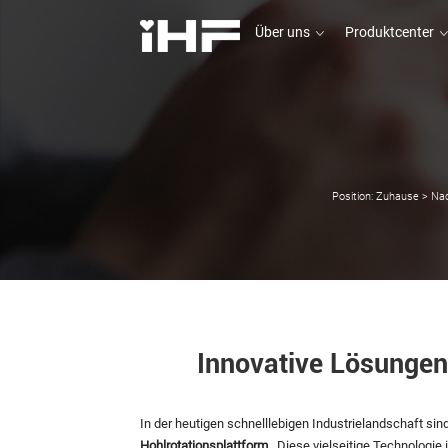
Über uns
Produktcenter
Über uns
Produktcenter
Position:
Zuhause
>
Nac
Innovative Lösungen:
In der heutigen schnelllebigen Industrielandschaft sin
Hohlrotationsplattform
. Diese vielseitige Technologie 