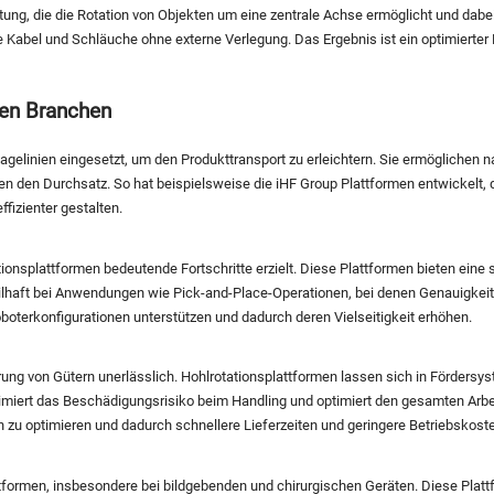
tung, die die Rotation von Objekten um eine zentrale Achse ermöglicht und dabei
Kabel und Schläuche ohne externe Verlegung. Das Ergebnis ist ein optimierter Be
en Branchen
tagelinien eingesetzt, um den Produkttransport zu erleichtern. Sie ermögliche
öhen den Durchsatz. So hat beispielsweise die iHF Group Plattformen entwicke
fizienter gestalten.
ionsplattformen bedeutende Fortschritte erzielt. Diese Plattformen bieten eine
haft bei Anwendungen wie Pick-and-Place-Operationen, bei denen Genauigkeit e
oboterkonfigurationen unterstützen und dadurch deren Vielseitigkeit erhöhen.
nierung von Gütern unerlässlich. Hohlrotationsplattformen lassen sich in Förders
miert das Beschädigungsrisiko beim Handling und optimiert den gesamten Arbe
 zu optimieren und dadurch schnellere Lieferzeiten und geringere Betriebskoste
lattformen, insbesondere bei bildgebenden und chirurgischen Geräten. Diese Plat