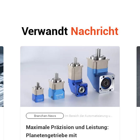
Verwandt
Nachricht
Branchen-News
Im Bereich der Automatisierung und Präzisionstechnik hat sich die Kombination von Schrittmotoren und Planetengetrieben als bahnbrechend erwiesen. Diese Synergie steigert nicht nur die Leistung, sondern optimiert auch die Effizienz in verschiedensten Anwendungen. | 17/03/2026
Maximale Präzision und Leistung:
Planetengetriebe mit