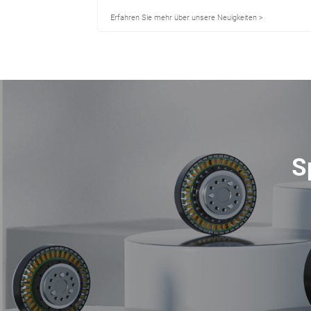
en in
und CNC
 >
Erfahren Sie mehr über unsere Neuigkeiten >
g
S