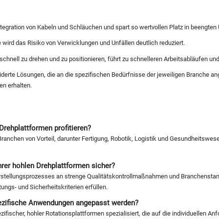
ntegration von Kabeln und Schläuchen und spart so wertvollen Platz in beengte
wird das Risiko von Verwicklungen und Unfällen deutlich reduziert.
chnell zu drehen und zu positionieren, führt zu schnelleren Arbeitsabläufen und 
derte Lösungen, die an die spezifischen Bedürfnisse der jeweiligen Branche a
n erhalten.
rehplattformen profitieren?
ranchen von Vorteil, darunter Fertigung, Robotik, Logistik und Gesundheitswese
ihrer hohlen Drehplattformen sicher?
rstellungsprozesses an strenge Qualitätskontrollmaßnahmen und Branchenstan
ungs- und Sicherheitskriterien erfüllen.
pezifische Anwendungen angepasst werden?
zifischer, hohler Rotationsplattformen spezialisiert, die auf die individuellen 