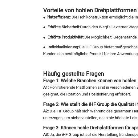
Vorteile von hohlen Drehplattformen
● Platzeffizienz:
Die Hohlkonstruktion ermöglicht die I
●
Erhöhte Sicherheit:
Durch den Wegfall externer Wege 
●
Erhöhte Produktivität:
Die Möglichkeit, Gegenstände s
●
Individualisierung:
Die iHF Group bietet maßgeschnei
Kunden das bestmögliche Produkt für ihre Anwendunge
Häufig gestellte Fragen
Frage 1: Welche Branchen können von hohlen D
A1:
Hohlrotierende Plattformen sind in verschiedenen B
geeignet, die Rotation und Positionierung erfordert.
Frage 2: Wie stellt die iHF Group die Qualität 
A2:
Die iHF Group hält sich während des gesamten He
unterzogen, um sicherzustellen, dass sie höchste Leist
Frage 3: Können hohle Drehplattformen für s
A3:
Ja, die iHF Group ist auf die Herstellung kundenspe