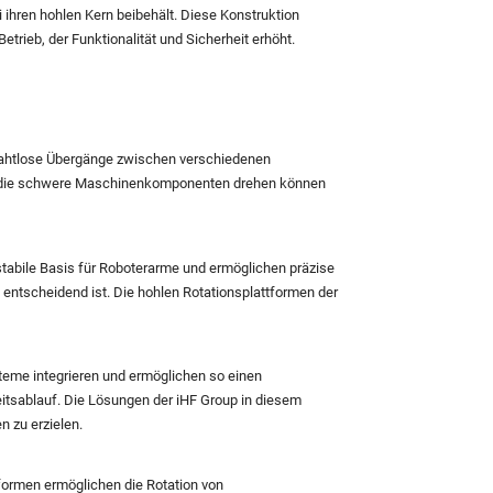
 ihren hohlen Kern beibehält. Diese Konstruktion
trieb, der Funktionalität und Sicherheit erhöht.
n nahtlose Übergänge zwischen verschiedenen
lt, die schwere Maschinenkomponenten drehen können
 stabile Basis für Roboterarme und ermöglichen präzise
ntscheidend ist. Die hohlen Rotationsplattformen der
ysteme integrieren und ermöglichen so einen
itsablauf. Die Lösungen der iHF Group in diesem
n zu erzielen.
tformen ermöglichen die Rotation von