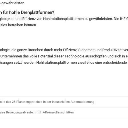
n gewährleisten.
 für hohle Drehplattformen?
ebigkeit und Effizienz von Hohlrotationsplattformen zu gewährleisten. Die iHF
gslos betreiben können.
nologie, die ganze Branchen durch mehr Effizienz, Sicherheit und Produktivität v
nternehmen das volle Potenzial dieser Technologie ausschöpfen und sich in e
sungen setzt, werden Hohlrotationsplattformen zweifellos eine entscheidende R
lle des 23-Planetengetriebes in der industriellen Automatisierung
zise Bewegungsabläufe mit iHF-Kreuzrollenschlitten