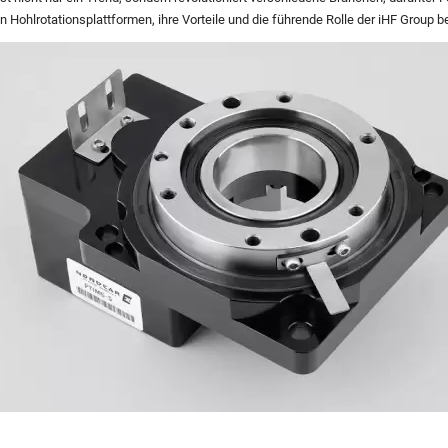
n Hohlrotationsplattformen, ihre Vorteile und die führende Rolle der iHF Group b