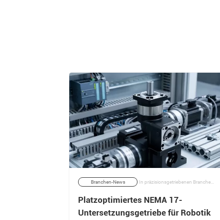
In der industriellen Automatisierung und bei mechanischen Systemen werden Lösungen für lineare Bewegungsabläufe häufig anhand von Präzision, Steifigkeit, Geschwindigkeit und Kosten bewertet. Während High-End-Linearführungen und Kugelgewindetriebe Anwendungen dominieren, die eine Positionierung im Mikrometerbereich erfordern, priorisieren viele industrielle Prozesse Verfahrweg, Betriebssicherheit und schnelle Verstellung gegenüber absoluter Genauigkeit. | 04/02/2026
Branchen-News
In präzisionsgetriebenen Branchen wie Robotik, CNC-Bearbeitung und Automatisierung müssen kompakte Motorsysteme sowohl Drehmoment als auch Genauigkeit liefern, ohne den Platzbedarf des Systems zu erhöhen. | 22/03/2026
 Rolle
Platzoptimiertes NEMA 17-
Untersetzungsgetriebe für Robotik