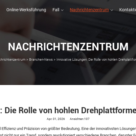
Online-Werksführung
Fall
Nachrichtenzentrum
Kontakti
NACHRICHTENZENTRUM
Online-Werksführung
Fall
Kontakti
hrichtenzentrum
>
Branchen-News
>
Innovative Lösungen: Die Rolle von hohlen Drehplattfor
 Die Rolle von hohlen Drehplattformen
Apr. 01, 2026
Ansichten:107
d Effizienz und Präzision von größter Bedeutung. Eine der innovativsten Lösunge
ist nicht nur ein Trend, sondern revolutioniert verschiedene Branchen, darunter F