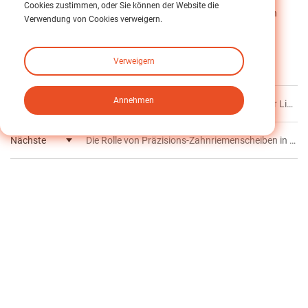
Cookies zustimmen, oder Sie können der Website die
OEMs und industrielle Anwender höhere Leistungsstandards in
Verwendung von Cookies verweigern.
mechanischen Getriebesystemen erreichen.
Verweigern
Etikett :
Annehmen
Zurück
Präzision freisetzen: Die Vorteile zylindrischer Linearführungen in industriellen Anwendungen
Nächste
Die Rolle von Präzisions-Zahnriemenscheiben in der Automatisierung von leichten Förderanlagen
Zurück zum Inhaltsverzeichnis
Verwandt
Nachricht