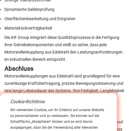
Dynamische Saldenprüfung
Oberflächenbearbeitung und Entgraten
Materialrückverfolgbarkeit
Die iHF Group integriert diese Qualitätsprozesse in die Fertigung
ihrer Getriebekomponenten und stellt so sicher, dass jede
Motorwellenkupplung aus Edelstahl den Leistungsanforderungen
im industriellen Bereich entspricht.
Abschluss
Motorwellenkupplungen aus Edelstahl sind grundlegend für eine
zuverlässige Kraftübertragung, präzise Bewegungssteuerung und
eine lange Lebensdauer des Systems. Ihre Festigkeit, Langlebigkeit
und Beständigkeit gegenüber Umwelteinflüssen machen sie in
Cookie-Richtlinie
modernen Industrieanwendungen unverzichtbar.
Wir verwenden Cookies, um Ihr Erlebnis auf unserer Website
Durch die Bereitstellung von speziell entwickelten
zu personalisieren und zu verbessern. Sie können auf die
Kupplungslösungen, unterstützt durch Fertigungskompetenz und
Schaltfläche „Akzeptieren“ klicken und es wird davon
ausgegangen, dass Sie der Verwendung aller relevanten
technischen Support, trägt die iHF Group weiterhin dazu bei, dass