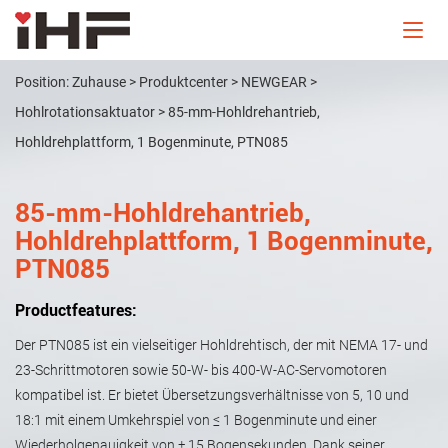
Position:
Zuhause
>
Produktcenter
>
NEWGEAR
>
Hohlrotationsaktuator
>
85-mm-Hohldrehantrieb,
Hohldrehplattform, 1 Bogenminute, PTN085
85-mm-Hohldrehantrieb,
Hohldrehplattform, 1 Bogenminute,
PTN085
Productfeatures:
Der PTN085 ist ein vielseitiger Hohldrehtisch, der mit NEMA 17- und
23-Schrittmotoren sowie 50-W- bis 400-W-AC-Servomotoren
kompatibel ist. Er bietet Übersetzungsverhältnisse von 5, 10 und
18:1 mit einem Umkehrspiel von ≤ 1 Bogenminute und einer
Wiederholgenauigkeit von ± 15 Bogensekunden. Dank seiner