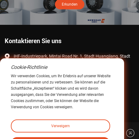
Erkunden
Kontaktieren Sie uns
iHF-Industriepark, Mintai Road Nr. 1, Stadt Huangjiang, Stadt
Dongguan, Provinz Guangdong, China
Cookie-Richtlinie
E-Mail:
intltrade@ihfcn.com
Wir verwenden Cookies, um Ihr Erlebnis auf unserer Website
zu personalisieren und zu verbessern. Sie können auf die
Telefon:
+ 86 155 0755 7296 (Steve Pang)
Schaltfläche „Akzeptieren“ klicken und es wird davon
+ 86 150 1293 8124 (Sunny Qian)
ausgegangen, dass Sie der Verwendung aller relevanten
Cookies zustimmen, oder Sie können der Website die
Fax: +86-0769-82868510
Verwendung von Cookies verweigern.
Verweigern
Zurück nach oben